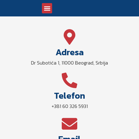
KONGRES 2026
SLANJE APSTRAKTA
BUDUĆI DOGAĐAJI
Adresa
Dr Subotića 1, 11000 Beograd, Srbija
Telefon
+381 60 326 5931